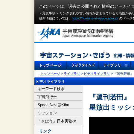
このページは、過去に公開された情報のアーカイ
＜免責事項＞ リンク切れや古い情報が含まれている可能性があ
最新情報については、
https://humans-in-space.jaxa.jp/
のページ
トップページ
>
ライブラリ
>
ビデオライブラリ
> 『週刊若田』（
ビデオライブラリ
キーワード検索
『週刊若田』（Sp
宇宙飛行士
Space Navi@Kibo
星放出ミッシ
ミッション
「きぼう」日本実験棟
リンク