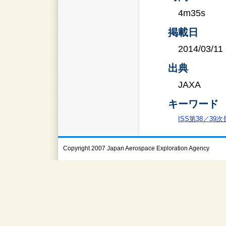
4m35s
掲載日
2014/03/11
出典
JAXA
キーワード
ISS第38／39
Copyright 2007 Japan Aerospace Exploration Agency