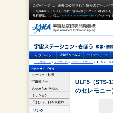
このページは、過去に公開された情報のアーカイ
＜免責事項＞ リンク切れや古い情報が含まれている可能性があ
最新情報については、
https://humans-in-space.jaxa.jp/
のページ
トップページ
>
ライブラリ
>
ビデオライブラリ
> ULF5（S
ビデオライブラリ
キーワード検索
ULF5（ST
宇宙飛行士
Space Navi@Kibo
のセレモニー
ミッション
「きぼう」日本実験棟
リンク