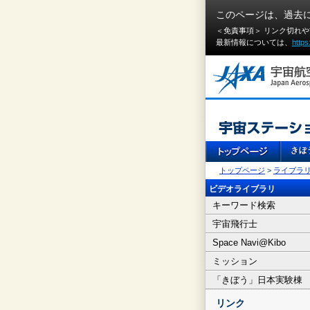
このページは、過去
＜免責事項＞ リンク切れ
最新情報については、
https
トップページ
>
ライブラ
ビデオライブラリ
キーワード検索
宇宙飛行士
Space Navi@Kibo
ミッション
「きぼう」日本実験棟
リンク