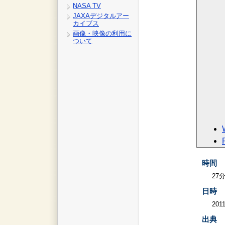
NASA TV
JAXAデジタルアー
カイブス
画像・映像の利用に
ついて
時間
27
日時
2011
出典