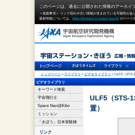
このページは、過去に公開された情報のアーカイ
＜免責事項＞ リンク切れや古い情報が含まれている可能性があ
最新情報については、
https://humans-in-space.jaxa.jp/
のページ
トップページ
>
ライブラリ
>
ビデオライブラリ
> ULF5（ST
ビデオライブラリ
キーワード検索
ULF5（STS
宇宙飛行士
Space Navi@Kibo
置）
ミッション
「きぼう」日本実験棟
リンク