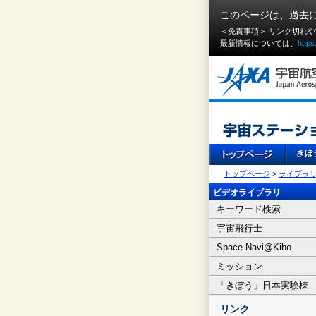
このページは、過去
＜免責事項＞ リンク切れ
最新情報については、
https
トップページ
>
ライブラ
ビデオライブラリ
キーワード検索
宇宙飛行士
Space Navi@Kibo
ミッション
「きぼう」日本実験棟
リンク