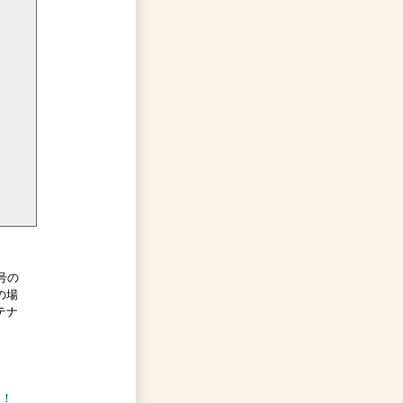
号の
の場
テナ
う！