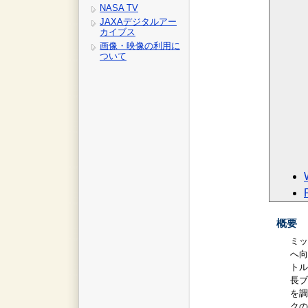
NASA TV
JAXAデジタルアー
カイブス
画像・映像の利用に
ついて
概要
ミッ
へ向
トル
長ブ
を調
クの