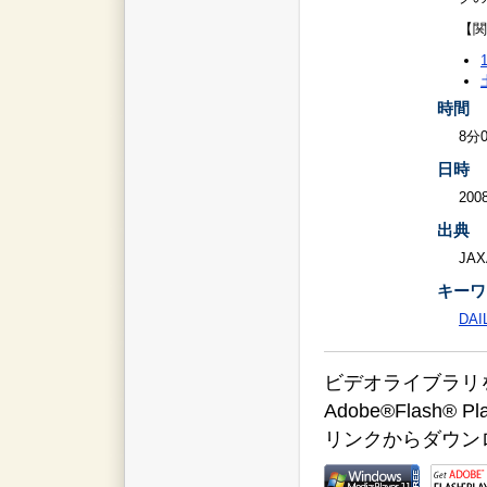
【関
時間
8分
日時
2008
出典
JAX
キーワ
DAI
ビデオライブラリをご覧
Adobe®Flas
リンクからダウン