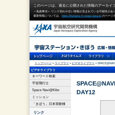
このページは、過去に公開された情報のアーカイ
＜免責事項＞ リンク切れや古い情報が含まれている可能性があ
最新情報については、
https://humans-in-space.jaxa.jp/
のページ
トップページ
>
ライブラリ
>
ビデオライブラリ
> SPACE@NAVI
ビデオライブラリ
キーワード検索
SPACE@NAVI
宇宙飛行士
Space Navi@Kibo
DAY12
ミッション
「きぼう」日本実験棟
リンク