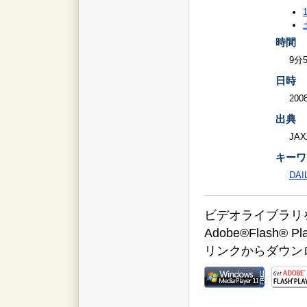
時間
9分
日時
2008
出典
JAX
キーワ
DAI
ビデオライブラリをご覧
Adobe®Flas
リンクからダウン