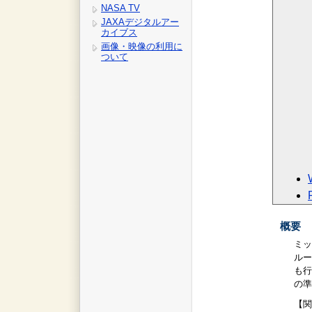
NASA TV
JAXAデジタルアー
カイブス
画像・映像の利用に
ついて
概要
ミッ
ルー
も行
の準
【関