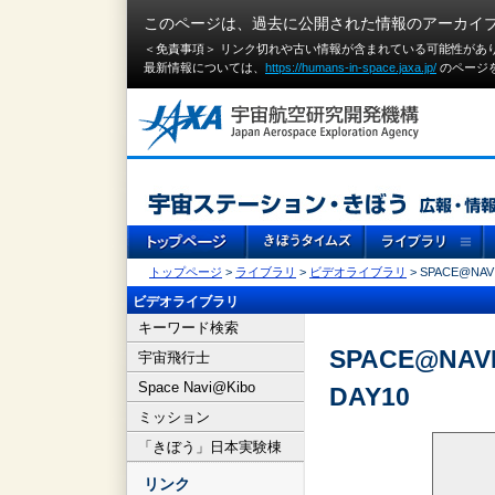
このページは、過去に公開された情報のアーカイ
＜免責事項＞ リンク切れや古い情報が含まれている可能性があ
最新情報については、
https://humans-in-space.jaxa.jp/
のページ
トップページ
>
ライブラリ
>
ビデオライブラリ
> SPACE@NAVI
ビデオライブラリ
キーワード検索
SPACE@NAVI
宇宙飛行士
Space Navi@Kibo
DAY10
ミッション
「きぼう」日本実験棟
リンク