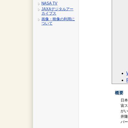
NASA TV
JAXAデジタルアー
カイブス
画像・映像の利用に
ついて
概要
日本
宙ス
がい
井隆
バー