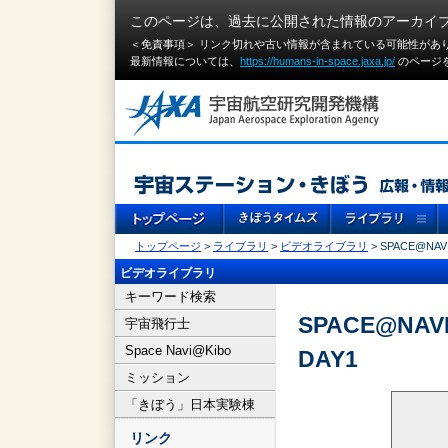
このページは、過去に公開された情報のアーカイ
＜免責事項＞ リンク切れや古い情報が含まれている可能性があ
最新情報については、
https://humans-in-space.jaxa.jp/
のページ
トップページ
>
ライブラリ
>
ビデオライブラリ
> SPACE@NAVI
ビデオライブラリ
キーワード検索
SPACE@NAVI
宇宙飛行士
Space Navi@Kibo
DAY1
ミッション
「きぼう」日本実験棟
リンク