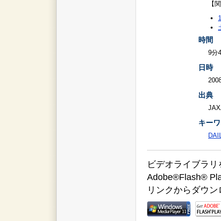
【関
時間
9分
日時
2008
出典
JAX
キーワ
DAI
ビデオライブラリをご覧
Adobe®Flas
リンクからダウン