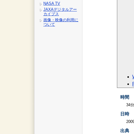
NASA TV
JAXAデジタルアー
カイブス
画像・映像の利用に
ついて
時間
34
日時
2009
出典