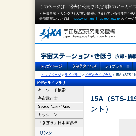
このページは、過去に公開された情報のアーカイ
＜免責事項＞ リンク切れや古い情報が含まれている可能性があ
最新情報については、
https://humans-in-space.jaxa.jp/
のページ
トップページ
>
ライブラリ
>
ビデオライブラリ
> 15A（ST
ビデオライブラリ
キーワード検索
15A（STS
宇宙飛行士
Space Navi@Kibo
ント）
ミッション
「きぼう」日本実験棟
リンク