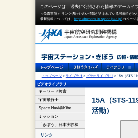
このページは、過去に公開された情報のアーカイ
＜免責事項＞ リンク切れや古い情報が含まれている可能性があ
最新情報については、
https://humans-in-space.jaxa.jp/
のページ
トップページ
>
ライブラリ
>
ビデオライブラリ
> 15A（ST
ビデオライブラリ
キーワード検索
15A（STS
宇宙飛行士
Space Navi@Kibo
活動）
ミッション
「きぼう」日本実験棟
リンク