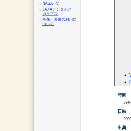
NASA TV
JAXAデジタルアー
カイブス
画像・映像の利用に
ついて
時間
37
日時
2009
出典