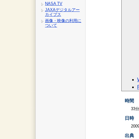
NASA TV
JAXAデジタルアー
カイブス
画像・映像の利用に
ついて
時間
33
日時
2009
出典