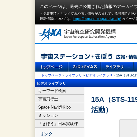
このページは、過去に公開された情報のアーカイ
＜免責事項＞ リンク切れや古い情報が含まれている可能性があ
最新情報については、
https://humans-in-space.jaxa.jp/
のページ
トップページ
>
ライブラリ
>
ビデオライブラリ
> 15A（ST
ビデオライブラリ
キーワード検索
15A（STS
宇宙飛行士
Space Navi@Kibo
活動）
ミッション
「きぼう」日本実験棟
リンク