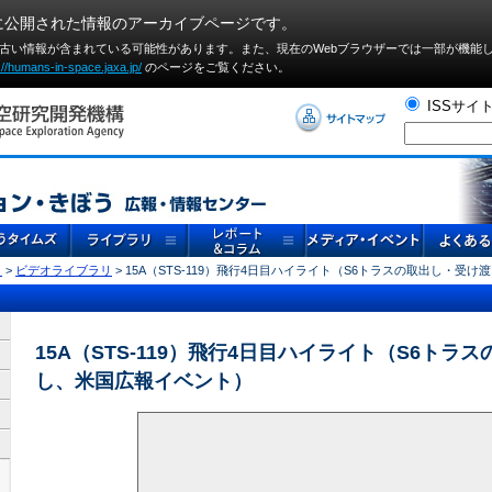
に公開された情報のアーカイブページです。
や古い情報が含まれている可能性があります。また、現在のWebブラウザーでは⼀部が機能
://humans-in-space.jaxa.jp/
のページをご覧ください。
ISSサイ
リ
>
ビデオライブラリ
> 15A（STS-119）飛行4日目ハイライト（S6トラスの取出し・受
15A（STS-119）飛行4日目ハイライト（S6トラ
し、米国広報イベント）