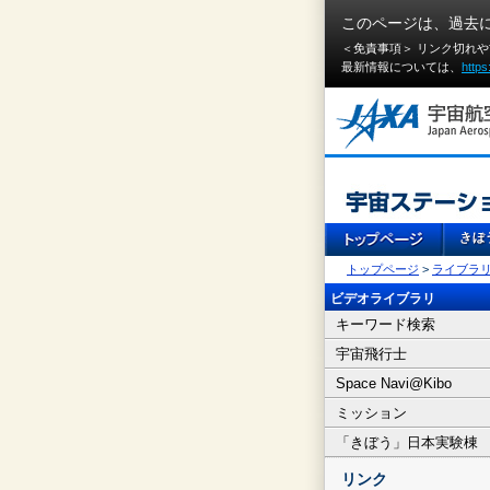
このページは、過去
＜免責事項＞ リンク切れ
最新情報については、
https
トップページ
>
ライブラ
ビデオライブラリ
キーワード検索
宇宙飛行士
Space Navi@Kibo
ミッション
「きぼう」日本実験棟
リンク