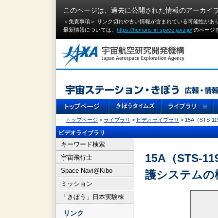
このページは、過去に公開された情報のアーカイ
＜免責事項＞ リンク切れや古い情報が含まれている可能性があ
最新情報については、
https://humans-in-space.jaxa.jp/
のページ
トップページ
>
ライブラリ
>
ビデオライブラリ
> 15A（ST
ビデオライブラリ
キーワード検索
15A（STS
宇宙飛行士
Space Navi@Kibo
護システムの
ミッション
「きぼう」日本実験棟
リンク