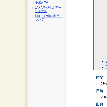
NASA TV
JAXAデジタルアー
カイブス
画像・映像の利用に
ついて
時間
26
日時
2009
出典