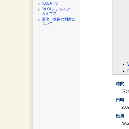
NASA TV
JAXAデジタルアー
カイブス
画像・映像の利用に
ついて
時間
57
日時
2009
出典
NA