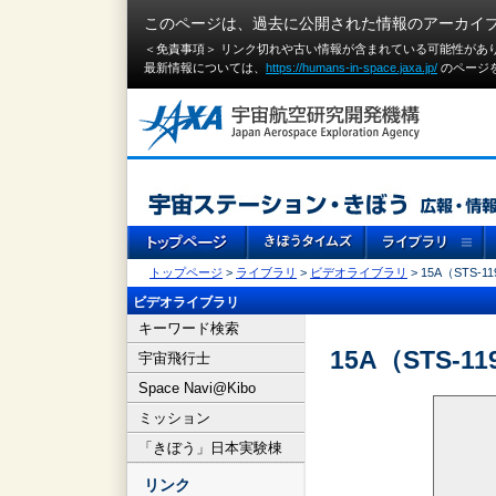
このページは、過去に公開された情報のアーカイ
＜免責事項＞ リンク切れや古い情報が含まれている可能性があ
最新情報については、
https://humans-in-space.jaxa.jp/
のページ
トップページ
>
ライブラリ
>
ビデオライブラリ
> 15A（STS
ビデオライブラリ
キーワード検索
15A（STS
宇宙飛行士
Space Navi@Kibo
ミッション
「きぼう」日本実験棟
リンク