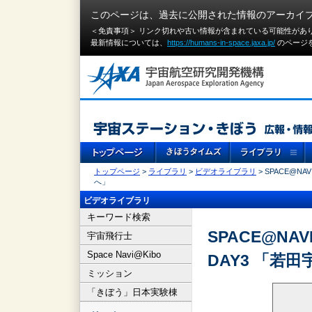
このページは、過去に公開された情報のアーカイ
＜免責事項＞ リンク切れや古い情報が含まれている可能性があ
最新情報については、
https://humans-in-space.jaxa.jp/
のページ
トップページ
>
ライブラリ
>
ビデオライブラリ
> SPACE@NA
へ」
ビデオライブラリ
キーワード検索
SPACE@NAVI
宇宙飛行士
Space Navi@Kibo
DAY3 「若
ミッション
「きぼう」日本実験棟