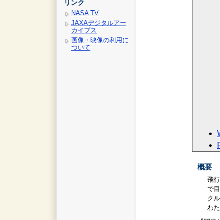
リンク
NASA TV
JAXAデジタルアー
カイブス
画像・映像の利用に
ついて
概要
飛行
で目
クル
わた