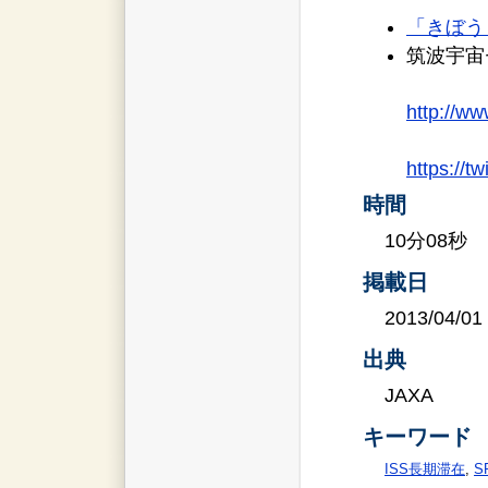
「きぼう
筑波宇宙
http://ww
https://
時間
10分08秒
掲載日
2013/04/01
出典
JAXA
キーワード
ISS長期滞在
,
S