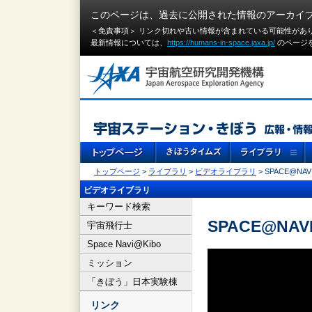
このページは、過去に公開された情報のアーカイ
＜免責事項＞ リンク切れや古い情報が含まれている可能性があ
最新情報については、
https://humans-in-space.jaxa.jp/
のページ
トップページ
>
ライブラリ
>
ビデオライブラリ
> SPACE@NAVI
ビデオライブラリ
キーワード検索
SPACE@NAVI
宇宙飛行士
Space Navi@Kibo
ミッション
「きぼう」日本実験棟
リンク