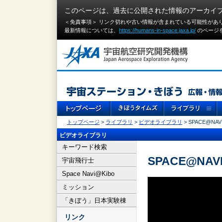
このページは、過去に公開された情報のアーカイ
＜免責事項＞ リンク切れや古い情報が含まれている可能性があ
最新情報については、
https://humans-in-space.jaxa.jp/
のページ
トップページ
>
ライブラリ
>
ビデオライブラリ
> SPACE@NAVI
ビデオライブラリ
キーワード検索
SPACE@NAVI
宇宙飛行士
Space Navi@Kibo
ミッション
「きぼう」日本実験棟
リンク