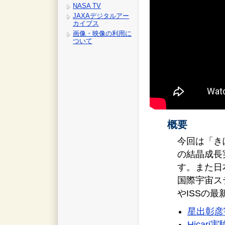
NASA TV
JAXAデジタルアー
カイブス
画像・映像の利用に
ついて
概要
今回は「き
の結晶成長
す。また日
国際宇宙ス
やISSの
星出彰彦
Hicar