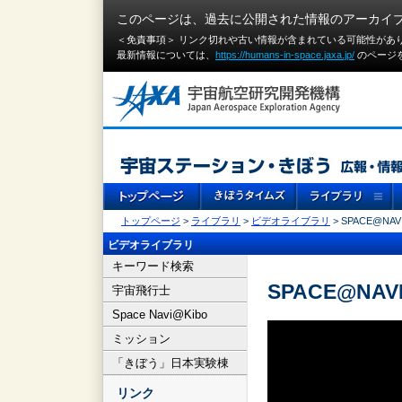
このページは、過去に公開された情報のアーカイ
＜免責事項＞ リンク切れや古い情報が含まれている可能性があ
最新情報については、
https://humans-in-space.jaxa.jp/
のページ
トップページ
>
ライブラリ
>
ビデオライブラリ
> SPACE@NAVI
ビデオライブラリ
キーワード検索
SPACE@NAVI
宇宙飛行士
Space Navi@Kibo
ミッション
「きぼう」日本実験棟
リンク