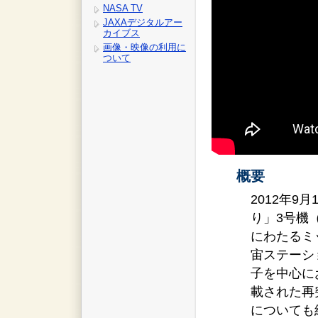
NASA TV
JAXAデジタルアー
カイブス
画像・映像の利用に
ついて
概要
2012年
り」3号機
にわたるミ
宙ステーシ
子を中心に
載された再突
についても