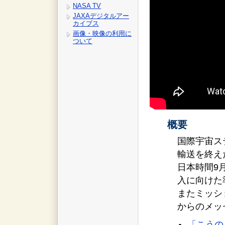
NASA TV
JAXAデジタルアー
カイブス
画像・映像の利用に
ついて
概要
国際宇宙ス
輸送を終え
日本時間9
入に向けた
またミッシ
からのメッ
「こうの