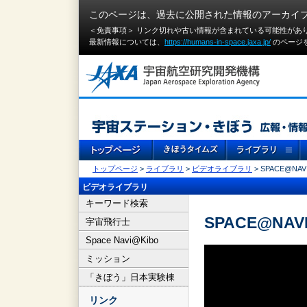
このページは、過去に公開された情報のアーカイ
＜免責事項＞ リンク切れや古い情報が含まれている可能性があ
最新情報については、
https://humans-in-space.jaxa.jp/
のページ
トップページ
>
ライブラリ
>
ビデオライブラリ
> SPACE@NAVI
ビデオライブラリ
キーワード検索
SPACE@NAVI
宇宙飛行士
Space Navi@Kibo
ミッション
「きぼう」日本実験棟
リンク