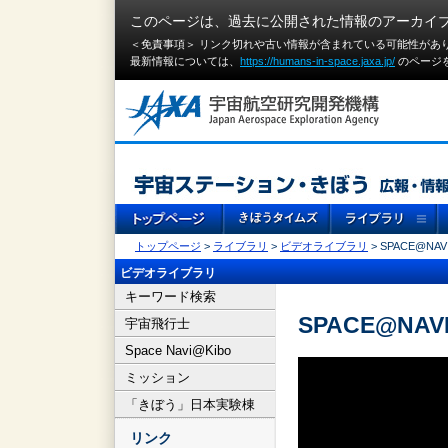
このページは、過去に公開された情報のアーカイ
＜免責事項＞ リンク切れや古い情報が含まれている可能性があ
最新情報については、
https://humans-in-space.jaxa.jp/
のページ
トップページ
>
ライブラリ
>
ビデオライブラリ
> SPACE@NAVI
ビデオライブラリ
キーワード検索
SPACE@NAVI
宇宙飛行士
Space Navi@Kibo
ミッション
「きぼう」日本実験棟
リンク