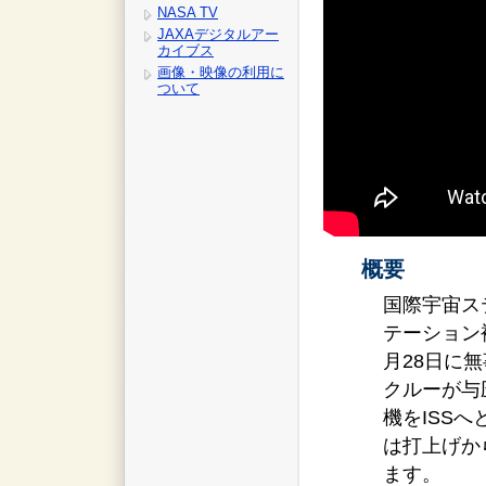
NASA TV
JAXAデジタルアー
カイブス
画像・映像の利用に
ついて
概要
国際宇宙ス
テーション
月28日に
クルーが与
機をISS
は打上げか
ます。