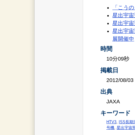
「こうの
星出宇宙
星出宇宙
星出宇宙
展開催中
時間
10分09秒
掲載日
2012/08/03
出典
JAXA
キーワード
HTV3
,
ISS長期
号機
,
星出宇宙飛