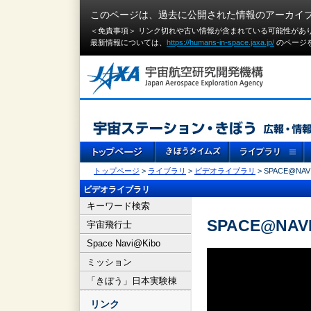
このページは、過去に公開された情報のアーカイ
＜免責事項＞ リンク切れや古い情報が含まれている可能性があ
最新情報については、
https://humans-in-space.jaxa.jp/
のページ
トップページ
>
ライブラリ
>
ビデオライブラリ
> SPACE@NAVI
ビデオライブラリ
キーワード検索
SPACE@NAVI
宇宙飛行士
Space Navi@Kibo
ミッション
「きぼう」日本実験棟
リンク