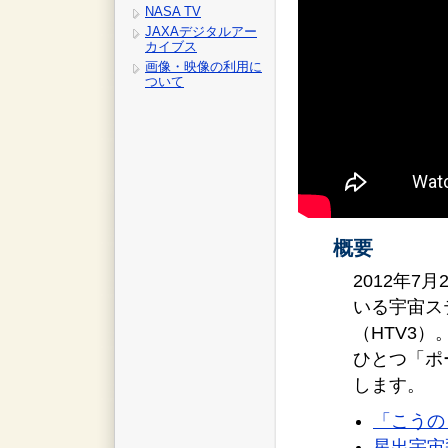
NASA TV
JAXAデジタルアー
カイブス
画像・映像の利用に
ついて
概要
2012年
いる宇宙ス
（HTV3
ひとつ「ポ
します。
「こうの
星出宇宙