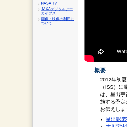
NASA TV
JAXAデジタルアー
カイブス
画像・映像の利用に
ついて
概要
2012年
（ISS）
は、星出宇
施する予定
お伝えしま
星出彰彦
古川宇宙