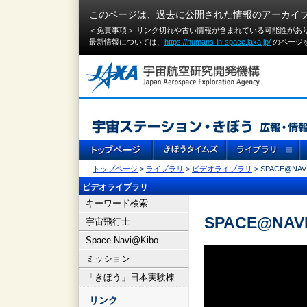
このページは、過去に公開された情報のアーカイ
＜免責事項＞ リンク切れや古い情報が含まれている可能性があ
最新情報については、
https://humans-in-space.jaxa.jp/
のページ
トップページ
>
ライブラリ
>
ビデオライブラリ
> SPACE@NAVI
ビデオライブラリ
キーワード検索
SPACE@NAVI
宇宙飛行士
Space Navi@Kibo
ミッション
「きぼう」日本実験棟
リンク