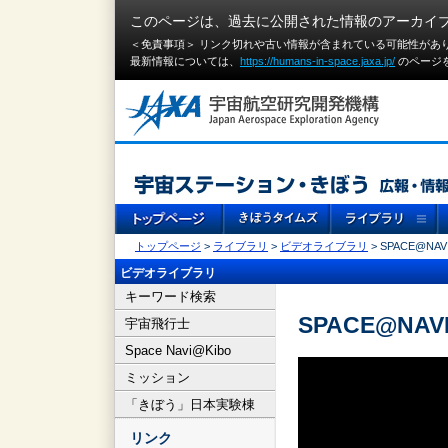
このページは、過去に公開された情報のアーカイ
＜免責事項＞ リンク切れや古い情報が含まれている可能性があ
最新情報については、
https://humans-in-space.jaxa.jp/
のページ
トップページ
>
ライブラリ
>
ビデオライブラリ
> SPACE@NAVI
ビデオライブラリ
キーワード検索
SPACE@NAVI
宇宙飛行士
Space Navi@Kibo
ミッション
「きぼう」日本実験棟
リンク