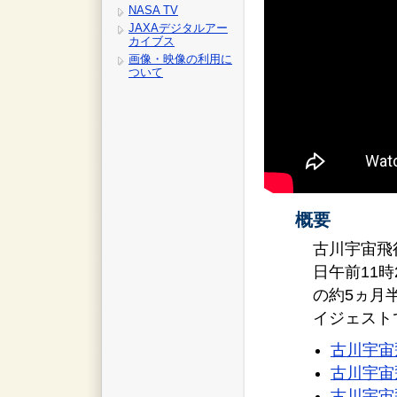
NASA TV
JAXAデジタルアー
カイブス
画像・映像の利用に
ついて
概要
古川宇宙飛行
日午前11
の約5ヵ月
イジェスト
古川宇宙
古川宇宙
古川宇宙