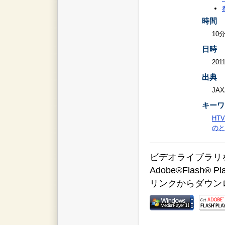
時間
10
日時
2011
出典
JAX
キーワ
HTV
のと
ビデオライブラリをご覧
Adobe®Flas
リンクからダウン