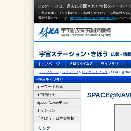
このページは、過去に公開された情報のアーカイ
＜免責事項＞ リンク切れや古い情報が含まれている可能性があ
最新情報については、
https://humans-in-space.jaxa.jp/
のページ
トップページ
>
ライブラリ
>
ビデオライブラリ
> SPACE@NAVI
ビデオライブラリ
キーワード検索
SPACE@NAVI
宇宙飛行士
Space Navi@Kibo
ミッション
「きぼう」日本実験棟
リンク