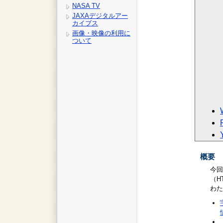
NASA TV
JAXAデジタルアー
カイブス
画像・映像の利用に
ついて
概要
今回
（H
わた