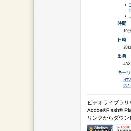
時間
10
日時
2011
出典
JAX
キーワ
HTV
のと
ビデオライブラリをご覧
Adobe®Flas
リンクからダウン