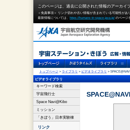
このページは、過去に公開された情報のアーカイ
＜免責事項＞ リンク切れや古い情報が含まれている可能性があ
最新情報については、
https://humans-in-space.jaxa.jp/
のページ
トップページ
>
ライブラリ
>
ビデオライブラリ
> SPACE@NAVI
ビデオライブラリ
キーワード検索
SPACE@NAVI
宇宙飛行士
Space Navi@Kibo
ミッション
「きぼう」日本実験棟
リンク