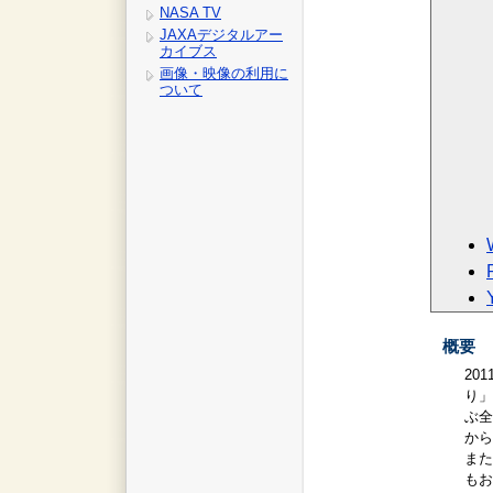
NASA TV
JAXAデジタルアー
カイブス
画像・映像の利用に
ついて
概要
20
り」
ぶ全
から
また
もお