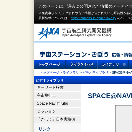
このページは、過去に公開された情報のアーカイ
＜免責事項＞ リンク切れや古い情報が含まれている可能性があ
最新情報については、
https://humans-in-space.jaxa.jp/
のページ
トップページ
>
ライブラリ
>
ビデオライブラリ
> SPACE@NAVI
ビデオライブラリ
キーワード検索
SPACE@NAVI
宇宙飛行士
Space Navi@Kibo
ミッション
「きぼう」日本実験棟
リンク