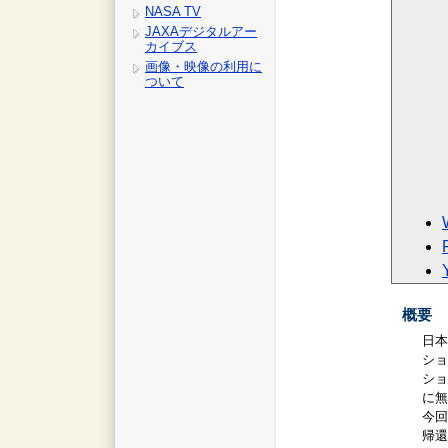
NASA TV
JAXAデジタルアー
カイブス
画像・映像の利用に
ついて
概要
日本
ショ
ショ
に無
今回
帰還