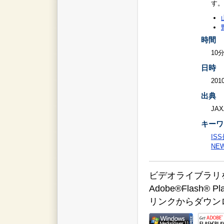
す。
時間
10
日時
2010
出典
JAX
キーワ
IS
NE
ビデオライブラリをご覧
Adobe®Flas
リンクからダウン