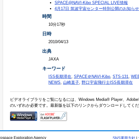
SPACE@NAVI-Kibo SPECIAL LIVE情報
4月17日 筑波宇宙センター特別公開のお知らせ
時間
10分17秒
日時
2010/04/13
出典
JAXA
キーワード
ISS長期滞在
,
SPACE＠NAVI-Kibo
,
STS-131
,
WE
NEWS
,
山崎直子
,
野口宇宙飛行士ISS長期滞在
ビデオライブラリをご覧になるには、Windows Media® Player、Adobe®F
のいずれか必要です。最新版を以下のリンクからダウンロードしてくだ
rospace Exploration Agency
SNS運用方針
|