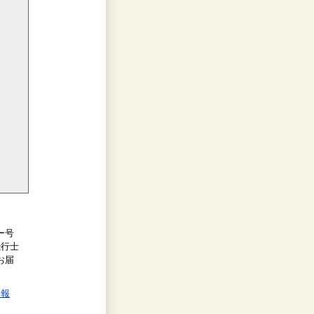
ー号
飛行士
お届
情報