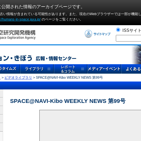
に公開された情報のアーカイブページです。
や古い情報が含まれている可能性があります。また、現在のWebブラウザーでは⼀部が機能
://humans-in-space.jaxa.jp/
のページをご覧ください。
ISSサイ
リ
>
ビデオライブラリ
> SPACE@NAVI-Kibo WEEKLY NEWS 第99号
SPACE@NAVI-Kibo WEEKLY NEWS 第99号