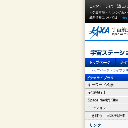
このページは、過去
＜免責事項＞ リンク切れ
最新情報については、
https
トップページ
>
ライブラ
ビデオライブラリ
キーワード検索
宇宙飛行士
Space Navi@Kibo
ミッション
「きぼう」日本実験棟
リンク