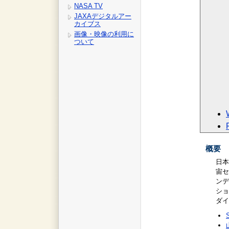
NASA TV
JAXAデジタルアー
カイブス
画像・映像の利用に
ついて
概要
日本
宙セ
ンデ
ショ
ダイ