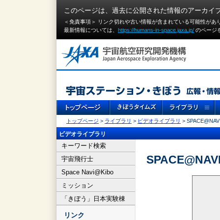
このページは、過去に公開された情報のアーカイ
＜免責事項＞ リンク切れや古い情報が含まれている可能性があ
最新情報については、
https://humans-in-space.jaxa.jp/
のページ
トップページ
>
ライブラリ
>
ビデオライブラリ
> SPACE@NAVI
ビデオライブラリ
キーワード検索
SPACE@NAVI
宇宙飛行士
Space Navi@Kibo
ミッション
「きぼう」日本実験棟
リンク