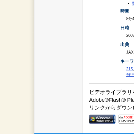
時間
8分
日時
2009
出典
JAX
キーワ
21S
飛行
ビデオライブラリをご覧
Adobe®Flas
リンクからダウン