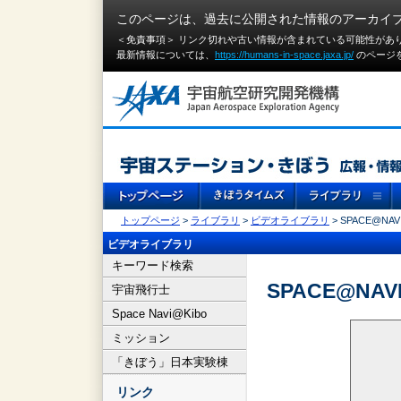
このページは、過去に公開された情報のアーカイ
＜免責事項＞ リンク切れや古い情報が含まれている可能性があ
最新情報については、
https://humans-in-space.jaxa.jp/
のページ
トップページ
>
ライブラリ
>
ビデオライブラリ
> SPACE@NAVI
ビデオライブラリ
キーワード検索
SPACE@NAVI
宇宙飛行士
Space Navi@Kibo
ミッション
「きぼう」日本実験棟
リンク