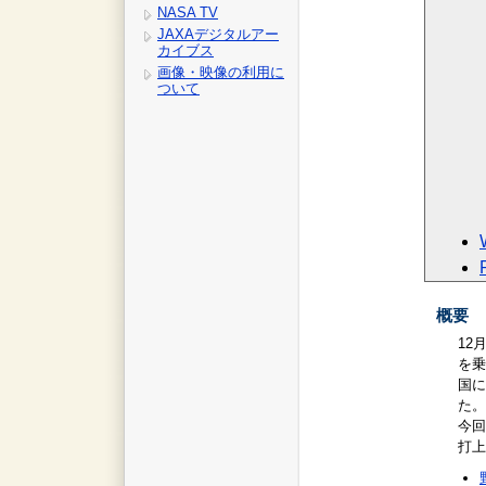
NASA TV
JAXAデジタルアー
カイブス
画像・映像の利用に
ついて
概要
12
を乗
国に
た。
今回
打上