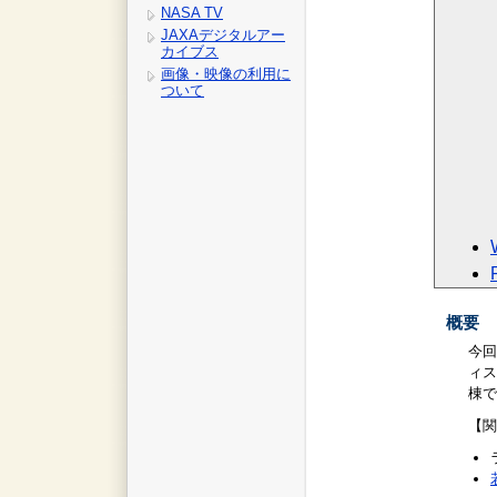
NASA TV
JAXAデジタルアー
カイブス
画像・映像の利用に
ついて
概要
今回
ィス
棟で
【関