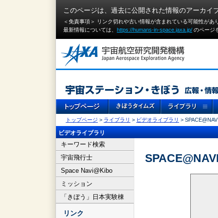
このページは、過去に公開された情報のアーカイ
＜免責事項＞ リンク切れや古い情報が含まれている可能性があ
最新情報については、
https://humans-in-space.jaxa.jp/
のページ
トップページ
>
ライブラリ
>
ビデオライブラリ
> SPACE@NAVI
ビデオライブラリ
キーワード検索
SPACE@NAVI
宇宙飛行士
Space Navi@Kibo
ミッション
「きぼう」日本実験棟
リンク