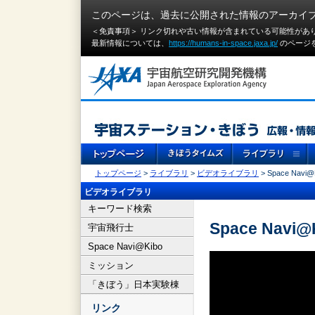
このページは、過去に公開された情報のアーカイ
＜免責事項＞ リンク切れや古い情報が含まれている可能性があ
最新情報については、
https://humans-in-space.jaxa.jp/
のページ
トップページ
>
ライブラリ
>
ビデオライブラリ
> Space Nav
ビデオライブラリ
キーワード検索
Space Nav
宇宙飛行士
Space Navi@Kibo
ミッション
「きぼう」日本実験棟
リンク