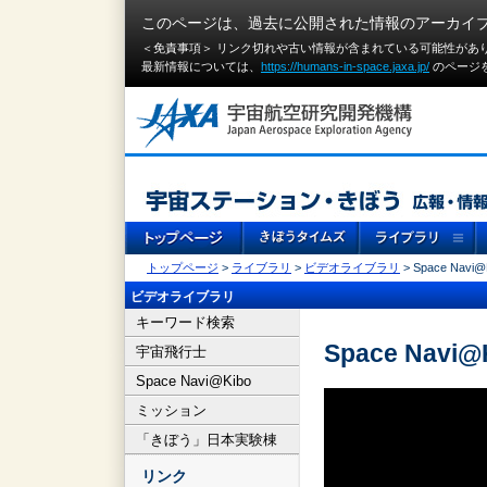
このページは、過去に公開された情報のアーカイ
＜免責事項＞ リンク切れや古い情報が含まれている可能性があ
最新情報については、
https://humans-in-space.jaxa.jp/
のページ
トップページ
>
ライブラリ
>
ビデオライブラリ
> Space Na
ビデオライブラリ
キーワード検索
Space Na
宇宙飛行士
Space Navi@Kibo
ミッション
「きぼう」日本実験棟
リンク