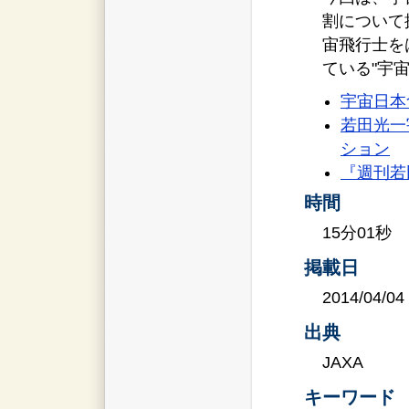
割について
宙飛行士を
ている"宇
宇宙日本
若田光一
ション
『週刊若
時間
15分01秒
掲載日
2014/04/04
出典
JAXA
キーワード