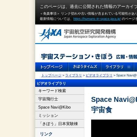
このページは、過去に公開された情報のアーカイ
＜免責事項＞ リンク切れや古い情報が含まれている可能性があ
最新情報については、
https://humans-in-space.jaxa.jp/
のページ
トップページ
>
ライブラリ
>
ビデオライブラリ
> Space Na
ビデオライブラリ
キーワード検索
Space Nav
宇宙飛行士
Space Navi@Kibo
宇宙食
ミッション
「きぼう」日本実験棟
リンク