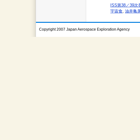
ISS第38／39
宇宙食
,
油井亀
Copyright 2007 Japan Aerospace Exploration Agency