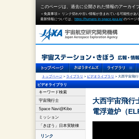
このページは、過去に公開された情報のアーカイ
＜免責事項＞ リンク切れや古い情報が含まれている可能性があ
最新情報については、
https://humans-in-space.jaxa.jp/
のページ
トップページ
>
ライブラリ
>
ビデオライブラリ
> 大西宇宙飛行
ビデオライブラリ
キーワード検索
大西宇宙飛行士
宇宙飛行士
Space Navi@Kibo
電浮遊炉（EL
ミッション
「きぼう」日本実験棟
リンク