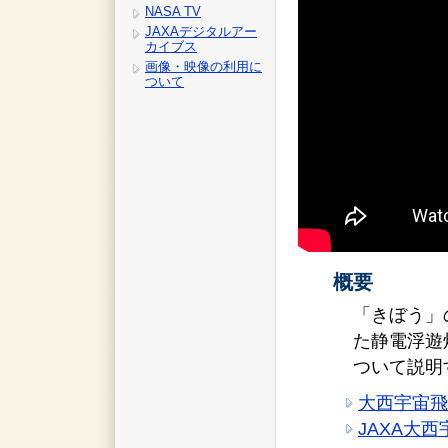
NASA TV
JAXAデジタルアー
カイブス
画像・映像の利用に
ついて
概要
「きぼう」
た静電浮遊炉（El
ついて説明
大西宇宙飛行
JAXA大西