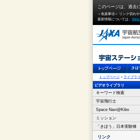
このページは、過去
＜免責事項＞ リンク切れ
最新情報については、
https
トップページ
>
ライブラ
ビデオライブラリ
キーワード検索
宇宙飛行士
Space Navi@Kibo
ミッション
「きぼう」日本実験棟
リンク