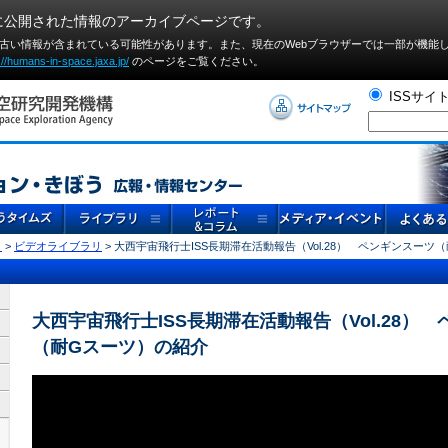
に公開された情報のアーカイブページです。
や古い情報が含まれている可能性があります。また、現在のWebブラウザーでは⼀部が機能
://humans-in-space.jaxa.jp/
のページをご覧ください。
ISSサイ
リ
>
ビデオライブラリ
> 大西宇宙飛行士ISS長期滞在活動報告（Vol.28） ペンギンスーツ
大西宇宙飛行士ISS長期滞在活動報告（Vol.28）
（耐Gスーツ）の紹介