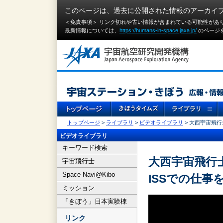
このページは、過去に公開された情報のアーカイ
＜免責事項＞ リンク切れや古い情報が含まれている可能性があ
最新情報については、
https://humans-in-space.jaxa.jp/
のページ
トップページ
>
ライブラリ
>
ビデオライブラリ
> 大西宇宙飛行
ビデオライブラリ
キーワード検索
大西宇宙飛行士
宇宙飛行士
Space Navi@Kibo
ISSでの仕事
ミッション
「きぼう」日本実験棟
リンク