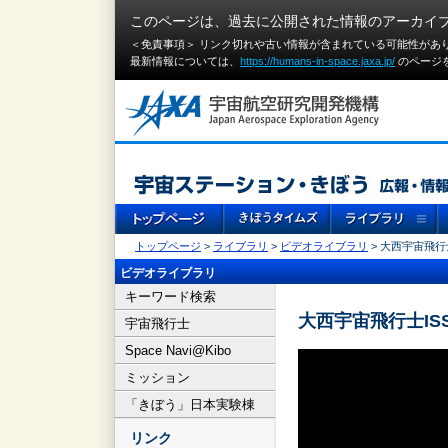
このページは、過去に公開された情報のアーカイ
＜免責事項＞ リンク切れや古い情報が含まれている可能性があ
最新情報については、
https://humans-in-space.jaxa.jp/
のページ
トップページ
>
ライブラリ
>
ビデオライブラリ
> 大西宇宙飛行士
ビデオライブラリ
キーワード検索
大西宇宙飛行士ISS
宇宙飛行士
Space Navi@Kibo
ミッション
「きぼう」日本実験棟
リンク