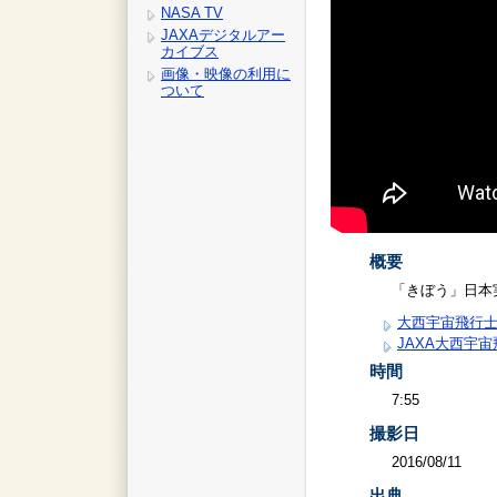
NASA TV
JAXAデジタルアー
カイブス
画像・映像の利用に
ついて
概要
「きぼう」日本
大西宇宙飛行士Go
JAXA大西宇宙飛
時間
7:55
撮影日
2016/08/11
出典