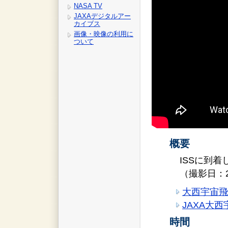
NASA TV
JAXAデジタルアー
カイブス
画像・映像の利用に
ついて
概要
ISSに到
（撮影日：2
大西宇宙飛行
JAXA大西
時間