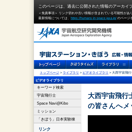
このページは、過去に公開された情報のアーカイ
＜免責事項＞ リンク切れや古い情報が含まれている可能性があ
最新情報については、
https://humans-in-space.jaxa.jp/
のページ
トップページ
>
ライブラリ
>
ビデオライブラリ
> 大西宇宙飛行
ビデオライブラリ
キーワード検索
大西宇宙飛行士
宇宙飛行士
Space Navi@Kibo
の皆さんへメ
ミッション
「きぼう」日本実験棟
リンク