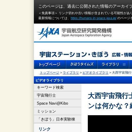
このページは、過去に公開された情報のアーカイ
＜免責事項＞ リンク切れや古い情報が含まれている可能性があ
最新情報については、
https://humans-in-space.jaxa.jp/
のページ
トップページ
>
ライブラリ
>
ビデオライブラリ
> 大西宇宙飛
ビデオライブラリ
キーワード検索
大西宇宙飛行
宇宙飛行士
Space Navi@Kibo
ンは何かな？
ミッション
「きぼう」日本実験棟
リンク