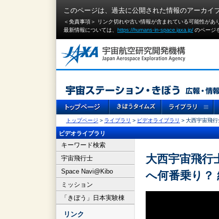
このページは、過去に公開された情報のアーカイ
＜免責事項＞ リンク切れや古い情報が含まれている可能性があ
最新情報については、
https://humans-in-space.jaxa.jp/
のページ
トップページ
>
ライブラリ
>
ビデオライブラリ
> 大西宇宙飛
ビデオライブラリ
キーワード検索
大西宇宙飛行
宇宙飛行士
Space Navi@Kibo
へ何番乗り？ 
ミッション
「きぼう」日本実験棟
リンク