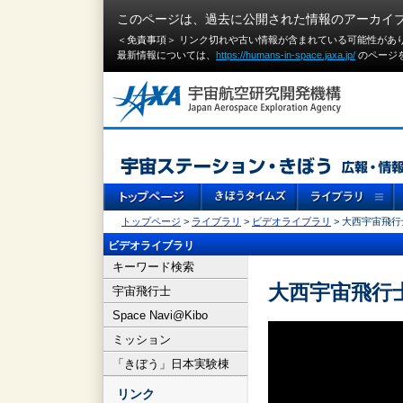
このページは、過去に公開された情報のアーカイ
＜免責事項＞ リンク切れや古い情報が含まれている可能性があ
最新情報については、
https://humans-in-space.jaxa.jp/
のページ
トップページ
>
ライブラリ
>
ビデオライブラリ
> 大西宇宙飛
ビデオライブラリ
キーワード検索
大西宇宙飛行
宇宙飛行士
Space Navi@Kibo
ミッション
「きぼう」日本実験棟
リンク