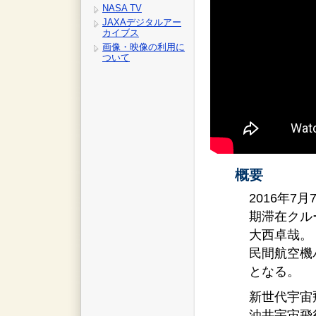
NASA TV
JAXAデジタルアー
カイブス
画像・映像の利用に
ついて
概要
2016年7
期滞在クル
大西卓哉。
民間航空機
となる。
新世代宇宙
油井宇宙飛