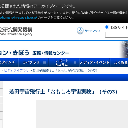
に公開された情報のアーカイブページです。
や古い情報が含まれている可能性があります。また、現在のWebブラウザーでは⼀部が機能
://humans-in-space.jaxa.jp/
のページをご覧ください。
ISSサイ
リ
>
ビデオライブラリ
> 若田宇宙飛行士「おもしろ宇宙実験」（その3）
若田宇宙飛行士「おもしろ宇宙実験」（その3）