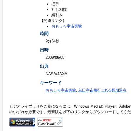
握手
押し相撲
綱引き
【関連リンク】
おもしろ宇宙実験
時間
9分54秒
日時
2009/06/08
出典
NASA/JAXA
キーワード
おもしろ宇宙実験
,
若田宇宙飛行士ISS長期滞在
ビデオライブラリをご覧になるには、Windows Media® Player、Adobe®F
のいずれか必要です。最新版を以下のリンクからダウンロードしてくだ