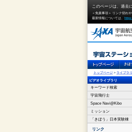
このページは、過去
＜免責事項＞ リンク切れ
最新情報については、
https
トップページ
>
ライブラ
ビデオライブラリ
キーワード検索
宇宙飛行士
Space Navi@Kibo
ミッション
「きぼう」日本実験棟
リンク