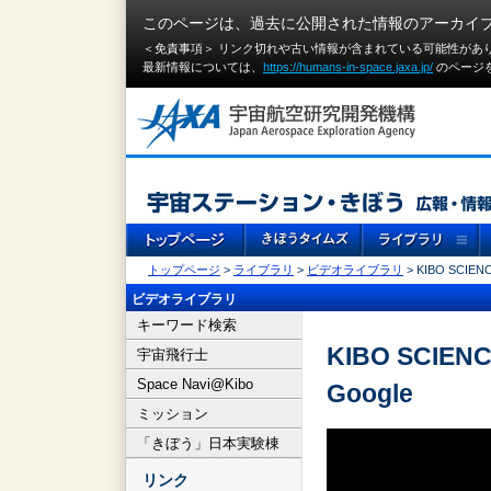
このページは、過去に公開された情報のアーカイ
＜免責事項＞ リンク切れや古い情報が含まれている可能性があ
最新情報については、
https://humans-in-space.jaxa.jp/
のページ
トップページ
>
ライブラリ
>
ビデオライブラリ
> KIBO SCIENCE
ビデオライブラリ
キーワード検索
KIBO SCIENCE
宇宙飛行士
Space Navi@Kibo
Google
ミッション
「きぼう」日本実験棟
リンク