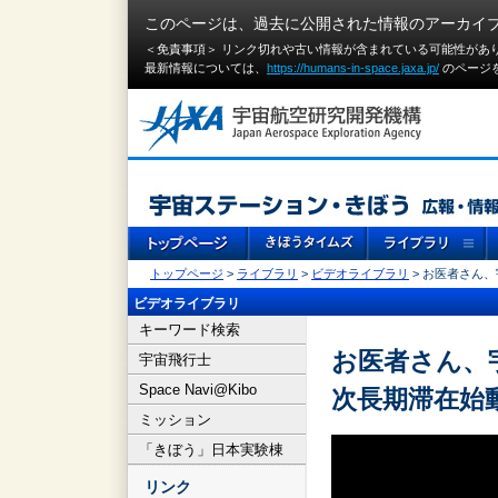
このページは、過去に公開された情報のアーカイ
＜免責事項＞ リンク切れや古い情報が含まれている可能性があ
最新情報については、
https://humans-in-space.jaxa.jp/
のページ
トップページ
>
ライブラリ
>
ビデオライブラリ
> お医者さん、
ビデオライブラリ
キーワード検索
お医者さん、宇
宇宙飛行士
Space Navi@Kibo
次長期滞在始
ミッション
「きぼう」日本実験棟
リンク