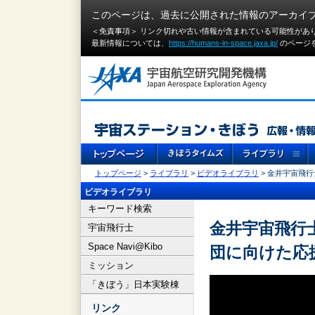
このページは、過去に公開された情報のアーカイ
＜免責事項＞ リンク切れや古い情報が含まれている可能性があ
最新情報については、
https://humans-in-space.jaxa.jp/
のページ
トップページ
>
ライブラリ
>
ビデオライブラリ
> 金井宇宙飛
ビデオライブラリ
キーワード検索
金井宇宙飛行
宇宙飛行士
Space Navi@Kibo
団に向けた応
ミッション
「きぼう」日本実験棟
リンク