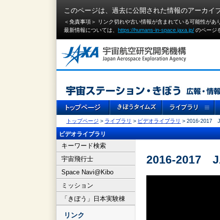
このページは、過去に公開された情報のアーカイ
＜免責事項＞ リンク切れや古い情報が含まれている可能性があ
最新情報については、
https://humans-in-space.jaxa.jp/
のページ
トップページ
>
ライブラリ
>
ビデオライブラリ
> 2016-20
ビデオライブラリ
キーワード検索
2016-201
宇宙飛行士
Space Navi@Kibo
ミッション
「きぼう」日本実験棟
リンク