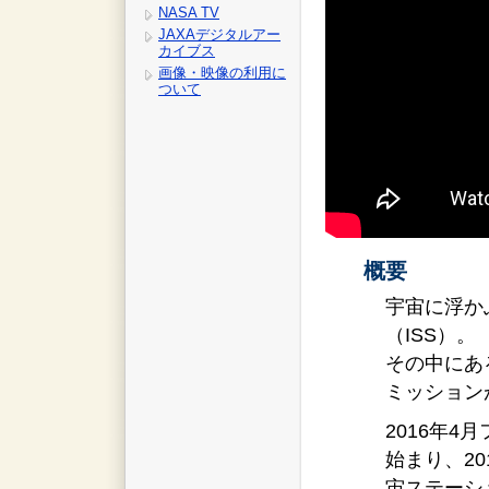
NASA TV
JAXAデジタルアー
カイブス
画像・映像の利用に
ついて
概要
宇宙に浮か
（ISS）。
その中にあ
ミッション
2016年4
始まり、2
宙ステーシ