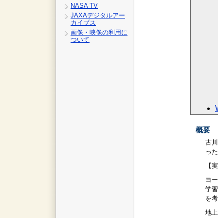
NASA TV
JAXAデジタルアー
カイブス
画像・映像の利用に
ついて
概要
古川
った
【実
ヨー
学習
を考
地上