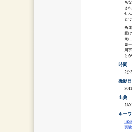
ちな
され
せん
とで
角運
受け
元に
ヨー
川宇
とが
時間
2分
撮影日
2011
出典
JAX
キーワ
IS
実験