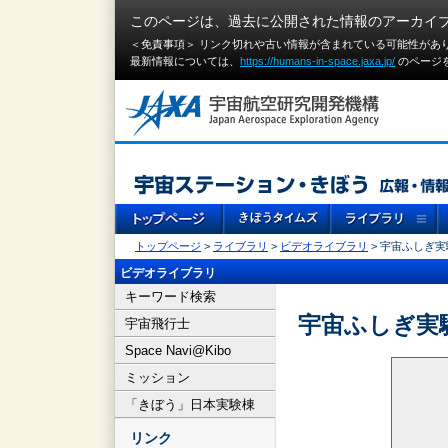
このページは、過去に公開された情報のアーカイ
＜免責事項＞ リンク切れや古い情報が含まれている可能性があ
最新情報については、
https://humans-in-space.jaxa.jp/
のページ
トップページ
>
ライブラリ
>
ビデオライブラリ
> 宇宙ふしぎ
ビデオライブラリ
キーワード検索
宇宙ふしぎ実
宇宙飛行士
Space Navi@Kibo
ミッション
「きぼう」日本実験棟
リンク