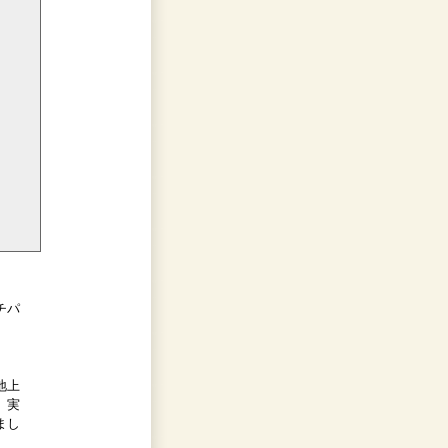
チパ
地上
。実
まし