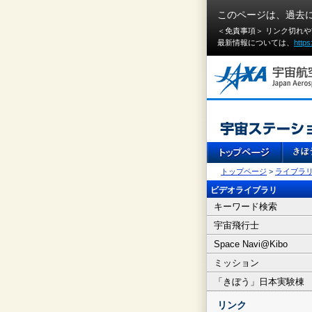
このページは、過去
＜免責事項＞ リンク切れ
最新情報については、
https
トップページ
>
ライブラ
ビデオライブラリ
キーワード検索
宇宙飛行士
Space Navi@Kibo
ミッション
「きぼう」日本実験棟
リンク