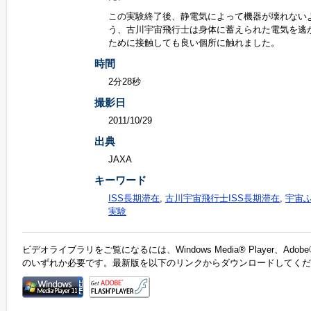
この実験終了後、静電気によって機器が壊れない
う、古川宇宙飛行士は身体に蓄えられた電気を逃
ために接触しても良い個所に触れました。
時間
2分28秒
撮影日
2011/10/29
出典
JAXA
キーワード
ISS長期滞在
,
古川宇宙飛行士ISS長期滞在
,
宇宙
実験
ビデオライブラリをご覧になるには、Windows Media® Player、Adobe®F
のいずれか必要です。最新版を以下のリンクからダウンロードしてくだ