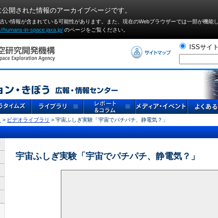
に公開された情報のアーカイブページです。
や古い情報が含まれている可能性があります。また、現在のWebブラウザーでは⼀部が機能
://humans-in-space.jaxa.jp/
のページをご覧ください。
ISSサイ
リ
>
ビデオライブラリ
> 宇宙ふしぎ実験「宇宙でパチパチ、静電気？」
宇宙ふしぎ実験「宇宙でパチパチ、静電気？」