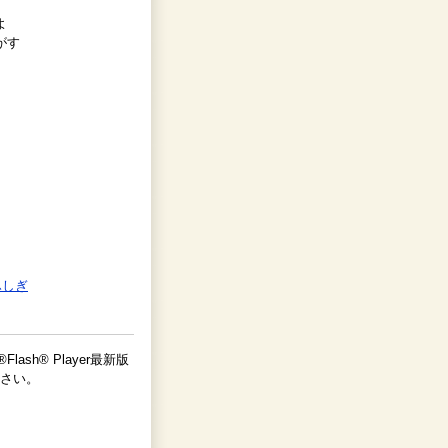
よ
がす
ふしぎ
lash® Player最新版
さい。