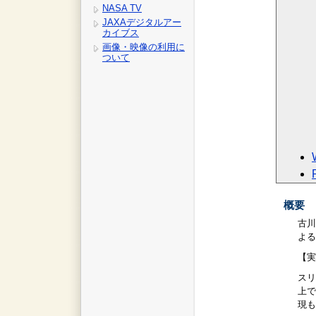
NASA TV
JAXAデジタルアー
カイブス
画像・映像の利用に
ついて
概要
古川
よる
【実
スリ
上で
現も