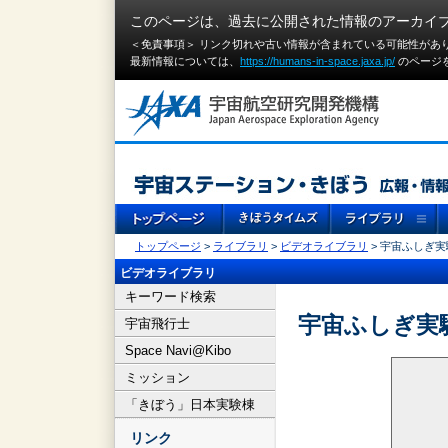
このページは、過去に公開された情報のアーカイ
＜免責事項＞ リンク切れや古い情報が含まれている可能性があ
最新情報については、
https://humans-in-space.jaxa.jp/
のページ
トップページ
>
ライブラリ
>
ビデオライブラリ
> 宇宙ふしぎ
ビデオライブラリ
キーワード検索
宇宙ふしぎ実
宇宙飛行士
Space Navi@Kibo
ミッション
「きぼう」日本実験棟
リンク