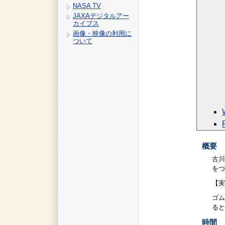
NASA TV
JAXAデジタルアー
カイブス
画像・映像の利用に
ついて
概要
古川
をつ
【実
ゴム
ると
時間