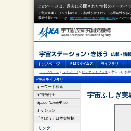
このページは、過去に公開された情報のアーカイ
＜免責事項＞ リンク切れや古い情報が含まれている可能性があ
最新情報については、
https://humans-in-space.jaxa.jp/
のページ
トップページ
>
ライブラリ
>
ビデオライブラリ
> 宇宙ふしぎ
ビデオライブラリ
キーワード検索
宇宙ふしぎ実
宇宙飛行士
Space Navi@Kibo
ミッション
「きぼう」日本実験棟
リンク